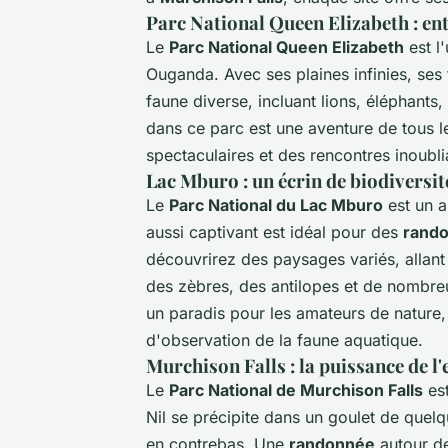
Parc National Queen Elizabeth : en
Le
Parc National Queen Elizabeth
est l
Ouganda. Avec ses plaines infinies, ses 
faune diverse, incluant lions, éléphants
dans ce parc est une aventure de tous l
spectaculaires et des rencontres inoubl
Lac Mburo : un écrin de biodiversit
Le
Parc National du Lac Mburo
est un a
aussi captivant est idéal pour des
rand
découvrirez des paysages variés, allan
des zèbres, des antilopes et de nombr
un paradis pour les amateurs de nature, 
d'observation de la faune aquatique.
Murchison Falls : la puissance de l'
Le
Parc National de Murchison Falls
est
Nil se précipite dans un goulet de quelq
en contrebas. Une
randonnée
autour de