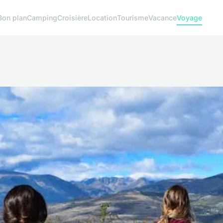
Bon plan
Camping
Croisière
Location
Tourisme
Vacance
Voyage