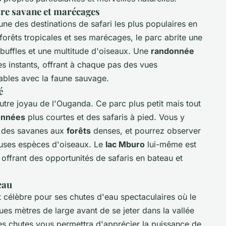
tre savane et marécages
'une des destinations de safari les plus populaires en
forêts tropicales et ses marécages, le parc abrite une
, buffles et une multitude d'oiseaux. Une
randonnée
es instants, offrant à chaque pas des vues
iables avec la faune sauvage.
é
utre joyau de l'Ouganda. Ce parc plus petit mais tout
onnées
plus courtes et des safaris à pied. Vous y
t des savanes aux
forêts
denses, et pourrez observer
euses espèces d'oiseaux. Le
lac Mburo
lui-même est
offrant des opportunités de safaris en bateau et
eau
 célèbre pour ses chutes d'eau spectaculaires où le
ues mètres de large avant de se jeter dans la vallée
s chutes vous permettra d'apprécier la puissance de