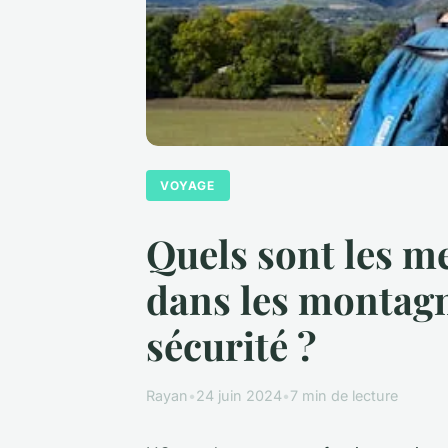
VOYAGE
Quels sont les m
dans les montagn
sécurité ?
Rayan
•
24 juin 2024
•
7 min de lecture