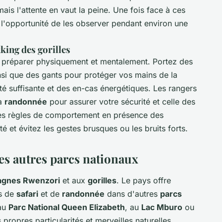
ais l'attente en vaut la peine. Une fois face à ces
l'opportunité de les observer pendant environ une
king des gorilles
 se préparer physiquement et mentalement. Portez des
insi que des gants pour protéger vos mains de la
té suffisante et des en-cas énergétiques. Les rangers
la
randonnée
pour assurer votre sécurité et celle des
les règles de comportement en présence des
 et évitez les gestes brusques ou les bruits forts.
es autres parcs nationaux
gnes Rwenzori
et aux
gorilles
. Le pays offre
es de
safari
et de
randonnée
dans d'autres
parcs
 au
Parc National Queen Elizabeth
, au
Lac Mburo
ou
 propres particularités et merveilles naturelles.