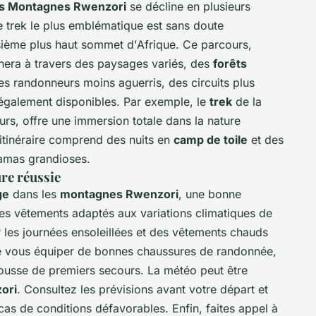
es Montagnes Rwenzori
se décline en plusieurs
Le trek le plus emblématique est sans doute
oisième plus haut sommet d'Afrique. Ce parcours,
înera à travers des paysages variés, des
forêts
es randonneurs moins aguerris, des circuits plus
t également disponibles. Par exemple, le
trek
de la
urs, offre une immersion totale dans la nature
'itinéraire comprend des nuits en
camp de toile
et des
amas grandioses.
re réussie
ge
dans les
montagnes Rwenzori
, une bonne
 des vêtements adaptés aux variations climatiques de
 les journées ensoleillées et des vêtements chauds
 de vous équiper de bonnes chaussures de randonnée,
ousse de premiers secours. La météo peut être
ori
. Consultez les prévisions avant votre départ et
 cas de conditions défavorables. Enfin, faites appel à