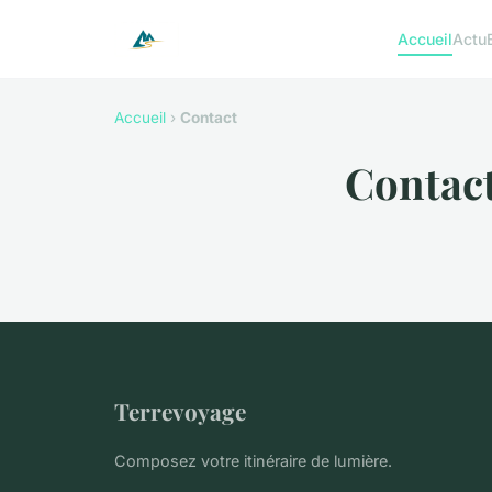
Accueil
Actu
Accueil
›
Contact
Contac
Terrevoyage
Composez votre itinéraire de lumière.