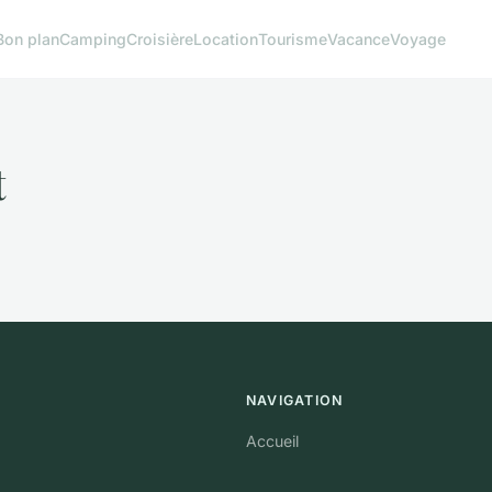
Bon plan
Camping
Croisière
Location
Tourisme
Vacance
Voyage
t
NAVIGATION
Accueil