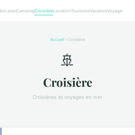
Bon plan
Camping
Croisière
Location
Tourisme
Vacance
Voyage
Accueil
› Croisière
🚢
Croisière
Croisières et voyages en mer