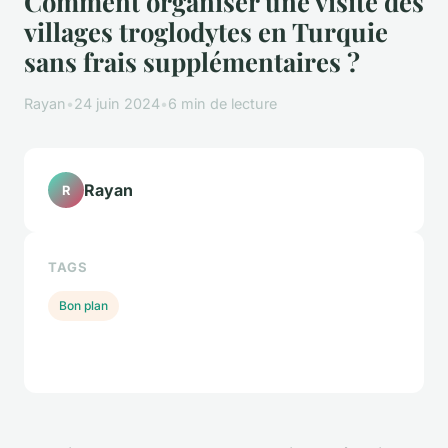
Comment organiser une visite des
villages troglodytes en Turquie
sans frais supplémentaires ?
Rayan
•
24 juin 2024
•
6 min de lecture
Rayan
R
TAGS
Bon plan